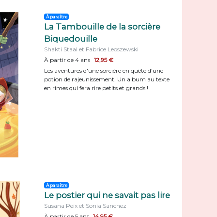
À paraître
La Tambouille de la sorcière
Biquedouille
Shakti Staal et Fabrice Leoszewski
À partir de 4 ans
12,95 €
Les aventures d'une sorcière en quête d'une
potion de rajeunissement. Un album au texte
en rimes qui fera rire petits et grands !
À paraître
Le postier qui ne savait pas lire
Susana Peix et Sonia Sanchez
À partir de 5 ans
14,95 €