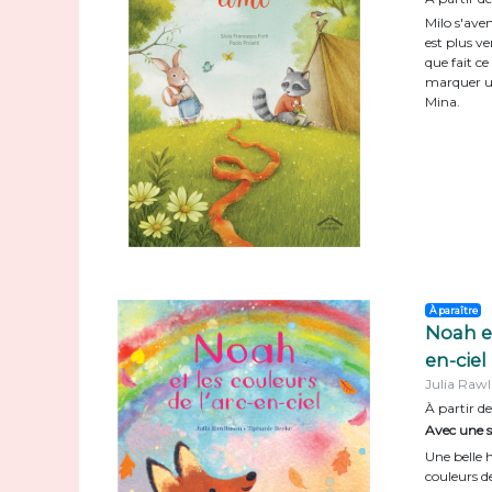
Milo s'aven
est plus ve
que fait c
marquer une
Mina.
À paraître
Noah et
en-ciel
Julia Rawl
À partir de
Avec une su
Une belle h
couleurs de