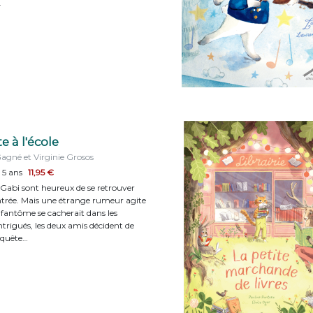
.
 à l'école
gné et Virginie Grosos
 5 ans
11,95 €
Gabi sont heureux de se retrouver
ntrée. Mais une étrange rumeur agite
n fantôme se cacherait dans les
 Intrigués, les deux amis décident de
nquête…