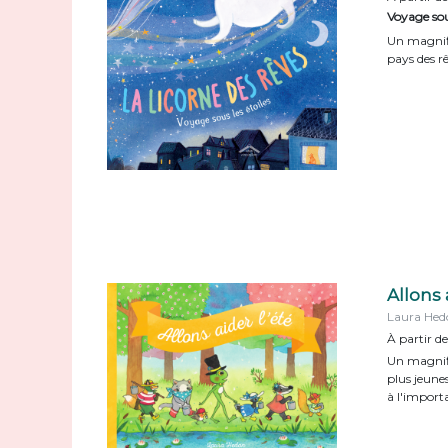
Voyage sous
Un magnif
pays des rê
Allons 
Laura Hed
À partir de
Un magnifi
plus jeune
à l'importa