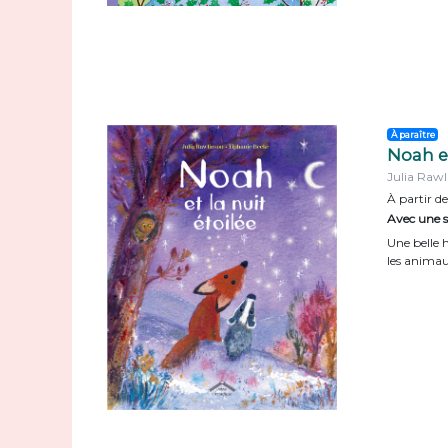
À paraître
Noah et
Julia Rawl
À partir de
Avec une su
Une belle h
les animaux