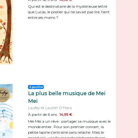
Qui est le destinataire de la mystérieuse lettre
que Lucas, le postier qui ne savait pas lire, tient
entre ses mains ?
À paraître
La plus belle musique de Mei
Mei
Laufey et Lauren O'Hara
À partir de 6 ans
14,95 €
Mei Mei a un rêve : partager sa musique avec le
monde entier. Pour son premier concert, la
petite lapine s'entraîne sans relâche. Mais le
grand soir, une fausse note s'échappe de son