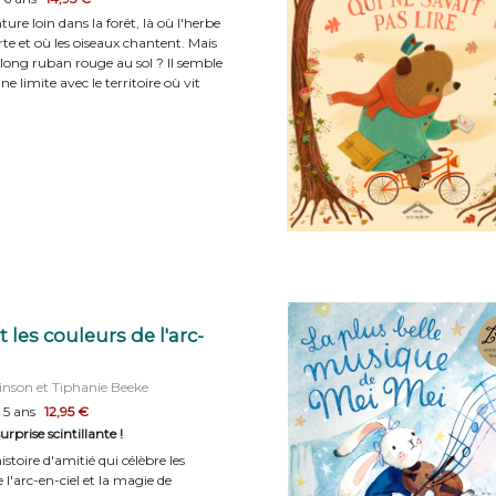
ture loin dans la forêt, là où l'herbe
rte et où les oiseaux chantent. Mais
e long ruban rouge au sol ? Il semble
 limite avec le territoire où vit
 les couleurs de l'arc-
inson et Tiphanie Beeke
 5 ans
12,95 €
rprise scintillante !
istoire d'amitié qui célèbre les
 l'arc-en-ciel et la magie de