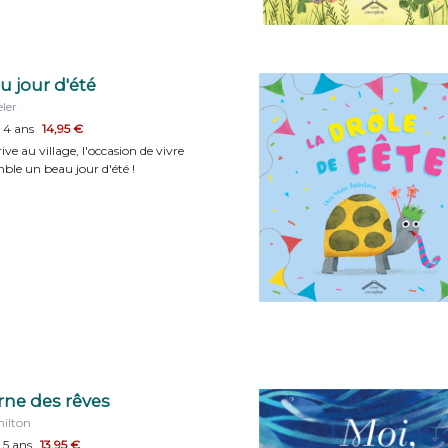
u jour d'été
ler
e 4 ans
14,95 €
rrive au village, l'occasion de vivre
ble un beau jour d'été !
rne des rêves
ilton
 5 ans
13,95 €