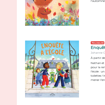
l'automne
Nouveauté
Enquête
Johanne Ga
À partir de
Nathan et 
pour la re
l'école : u
toilettes !
mener l'e