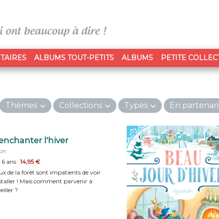
TAIRES
ALBUMS TOUT-PETITS
ALBUMS
PETITE COLLEC
Thèmes
Collections
Types
En partenari
enchanter l'hiver
on
 6 ans
14,95 €
x de la forêt sont impatients de voir
installer ! Mais comment parvenir à
eiller ?