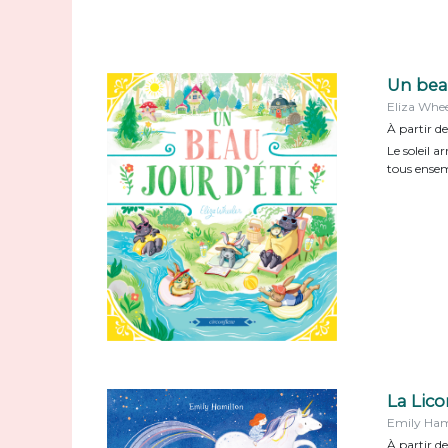
Un bea
Eliza Whee
À partir d
Le soleil a
tous ensem
La Lico
Emily Ham
À partir de