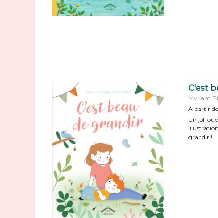
C'est b
Myriam Pi
À partir de
Un joli ou
illustratio
grandir !