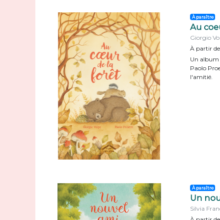
À paraître
Au coeu
Giorgio Vo
À partir de
Un album p
Paolo Proe
l'amitié.
À paraître
Un nou
Silvia Fran
À partir de