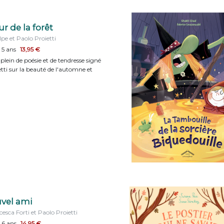
r de la forêt
lpe et Paolo Proietti
 5 ans
13,95 €
lein de poésie et de tendresse signé
tti sur la beauté de l'automne et
vel ami
cesca Forti et Paolo Proietti
 6 ans
14,95 €