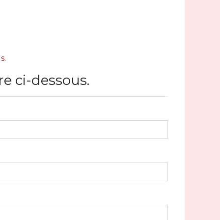
us
.
re ci-dessous.