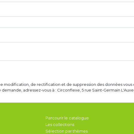
de modification, de rectification et de suppression des données vous 
e demande, adressez-vous à : Circonflexe, 5 rue Saint-Germain L'Auxerr
Parcourir le catalogue
Les collections
Sélection par thèmes