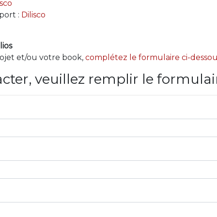
isco
port :
Dilisco
lios
jet et/ou votre book,
complétez le formulaire ci-desso
ter, veuillez remplir le formulai