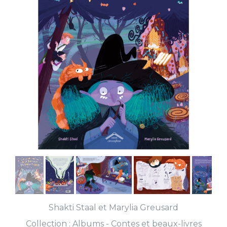
Shakti Staal
et
Marylia Greusard
Collection :
Albums - Contes et beaux-livres