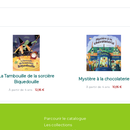
La Tambouille de la sorcière
Mystère à la chocolaterie
Biquedouille
À partir de 4 ans
10,95 €
À partir de 4 ans
12,95 €
Parcourir le catalogue
Les collections