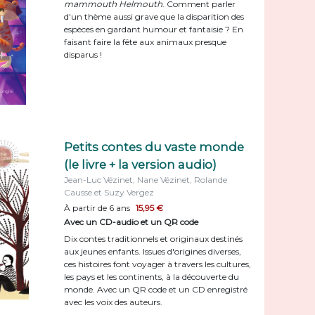
mammouth Helmouth
. Comment parler
d'un thème aussi grave que la disparition des
espèces en gardant humour et fantaisie ? En
faisant faire la fête aux animaux presque
disparus !
Petits contes du vaste monde
(le livre + la version audio)
Jean-Luc Vézinet, Nane Vézinet, Rolande
Causse et Suzy Vergez
À partir de 6 ans
15,95 €
Avec un CD-audio et un QR code
Dix contes traditionnels et originaux destinés
aux jeunes enfants. Issues d'origines diverses,
ces histoires font voyager à travers les cultures,
les pays et les continents, à la découverte du
monde. Avec un QR code et un CD enregistré
avec les voix des auteurs.