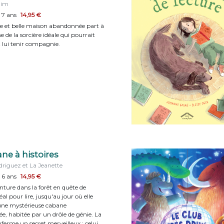
uim
 7 ans
14,95 €
e et belle maison abandonnée part à
e de la sorcière idéale qui pourrait
t lui tenir compagnie.
ne à histoires
driguez et La Jeanette
 6 ans
14,95 €
enture dans la forêt en quête de
déal pour lire, jusqu'au jour où elle
une mystérieuse cabane
, habitée par un drôle de génie. La
ferme un secret merveilleux : celui