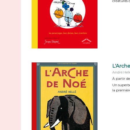
créatures 
L'Arch
André Hell
À partir d
Un superbe
la première