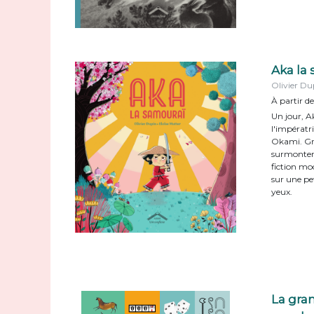
Aka la
Olivier Du
À partir de
Un jour, A
l'impératri
Okami. Grâ
surmontera
fiction mo
sur une pe
yeux.
La gra