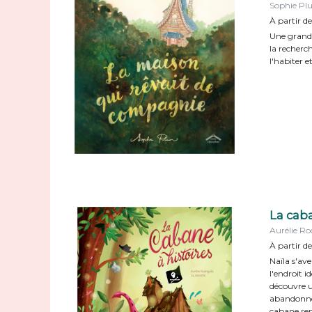
Sophie Pl
À partir de
Une grand
la recherch
l'habiter e
La caba
Aurélie Ro
À partir de
Naïla s'av
l'endroit i
découvre 
abandonnée
cabane ren