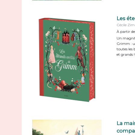
Les ét
Cécile Zi
À partir de
Un magnifi
Grimm : u
toutes les
et grands !
La mais
compa