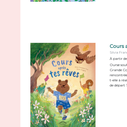
Cours a
Silvia Fra
À partir de
Ourse souh
Grande Cour
rencontrée
t-elle à réa
de départ 