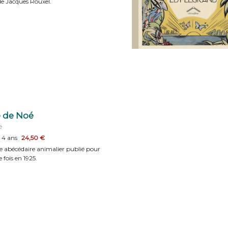
de Jacques Rouxel.
e de Noé
é
e 4 ans
24,50 €
 abécédaire animalier publié pour
 fois en 1925.