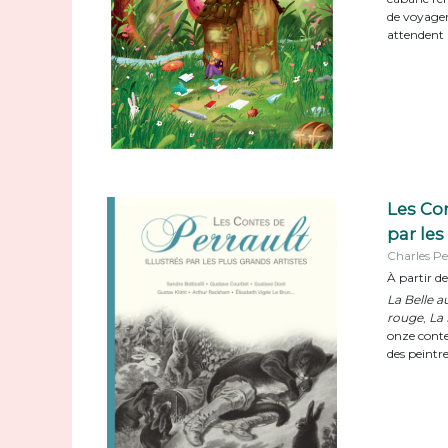
de voyager 
attendent 
Les Con
par les
Charles Pe
À partir d
La Belle 
rouge
,
La
onze contes
des peintr