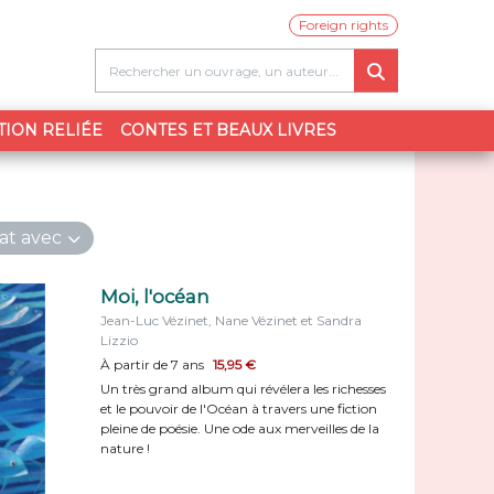
Foreign rights
TION RELIÉE
CONTES ET BEAUX LIVRES
at avec
Moi, l'océan
Jean-Luc Vézinet, Nane Vézinet et Sandra
Lizzio
À partir de 7 ans
15,95 €
Un très grand album qui révélera les richesses
et le pouvoir de l'Océan à travers une fiction
pleine de poésie. Une ode aux merveilles de la
nature !