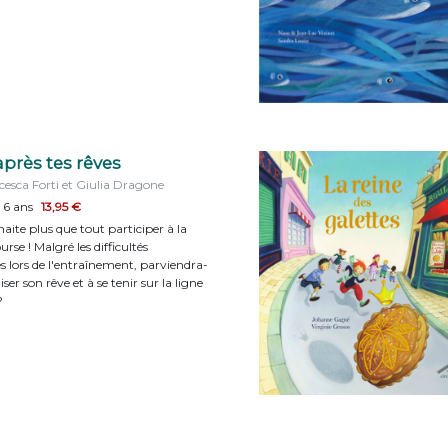
près tes rêves
ncesca Forti et Giulia Dragone
 6 ans
13,95 €
aite plus que tout participer à la
se ! Malgré les difficultés
s lors de l'entraînement, parviendra-
liser son rêve et à se tenir sur la ligne
?