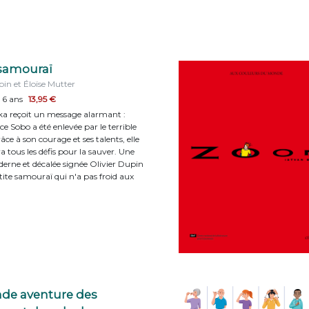
 samouraï
pin et Éloïse Mutter
 6 ans
13,95 €
ka reçoit un message alarmant :
ce Sobo a été enlevée par le terrible
ce à son courage et ses talents, elle
 tous les défis pour la sauver. Une
derne et décalée signée Olivier Dupin
tite samouraï qui n'a pas froid aux
nde aventure des