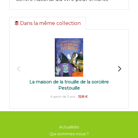
Dans la même collection
La maison de la trouille de la sorcière
La Tamb
Pestouille
À partir de 5 ans
13,95 €
Actualités
Qui sommes-nous ?