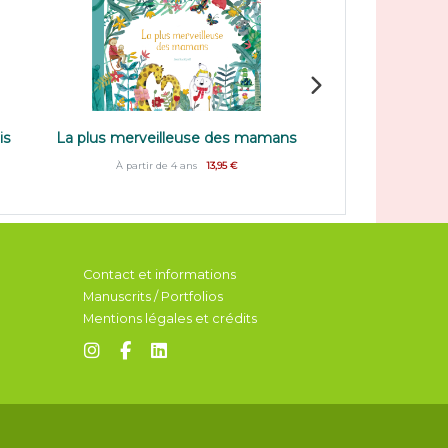
La plus merveill
is
La plus merveilleuse des mamans
mè
À partir de 4 ans
13,95 €
À partir de 4
Contact et informations
Manuscrits / Portfolios
Mentions légales et crédits