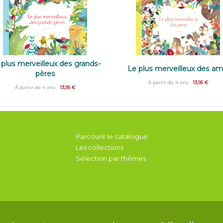
 plus merveilleux des grands-
Le plus merveilleux des am
pères
À partir de 4 ans
13,95 €
À partir de 4 ans
13,95 €
Parcourir le catalogue
Les collections
Sélection par thèmes