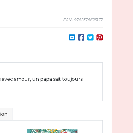
EAN : 9782378625177
s avec amour, un papa sait toujours
ion