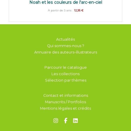
Noah et les couleurs de l'arc-en-ciel
Noa
À partir de 5 ans
12,95 €
Actualités
Qui sommes-nous ?
Annuaire des auteurs-illustrateurs
Parcourir le catalogue
Les collections
Sélection par thèmes
Contact et informations
Manuscrits / Portfolios
Mentions légales et crédits