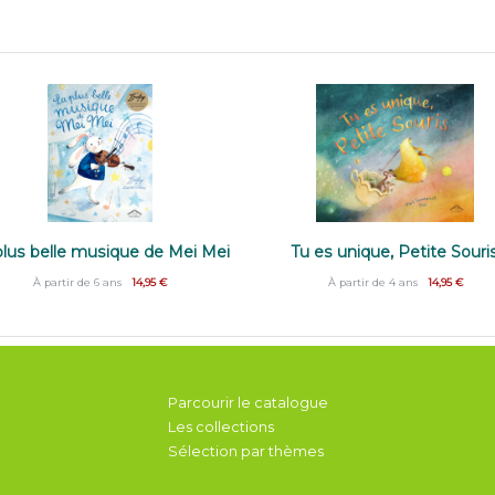
plus belle musique de Mei Mei
Tu es unique, Petite Souri
À partir de 6 ans
14,95 €
À partir de 4 ans
14,95 €
Parcourir le catalogue
Les collections
Sélection par thèmes