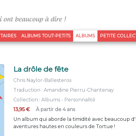
(CURRENT)
TAIRES
ALBUMS TOUT-PETITS
ALBUMS
PETITE COLLEC
La drôle de fête
Chris Naylor-Ballesteros
Traduction :
Amandine Pierru-Chantenay
Collection :
Albums - Personnalité
13,95 €
À partir de 4 ans
Un album qui aborde la timidité avec beaucoup d'h
aventures hautes en couleurs de Tortue !