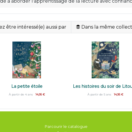
de à aborder l'apprentissage de la lecture avec confiance 
z être intéressé(e) aussi par
Dans la même collect
La petite étoile
Les histoires du soir de Lito
À partir de 4 ans
14,95 €
À partir de 5 ans
14,95 €
Parcourir le catalogue