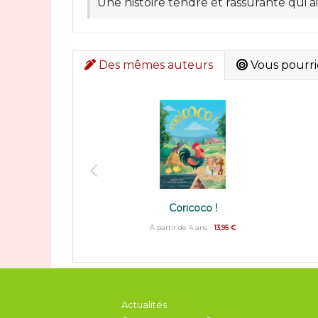
Une histoire tendre et rassurante qui ai
Des mêmes auteurs
Vous pourrie
Coricoco !
À partir de 4 ans
13,95 €
Actualités