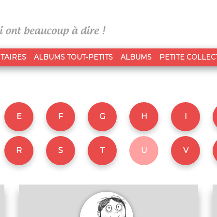
TAIRES
ALBUMS TOUT-PETITS
ALBUMS
PETITE COLLEC
E
F
G
H
I
R
S
T
U
V