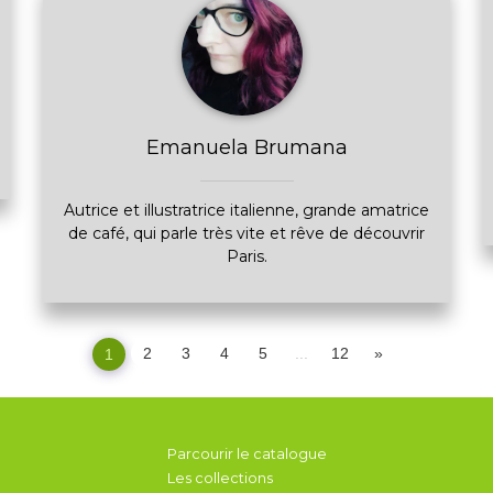
Emanuela Brumana
Autrice et illustratrice italienne, grande amatrice
de café, qui parle très vite et rêve de découvrir
Paris.
2
3
4
5
...
12
»
1
Parcourir le catalogue
Les collections