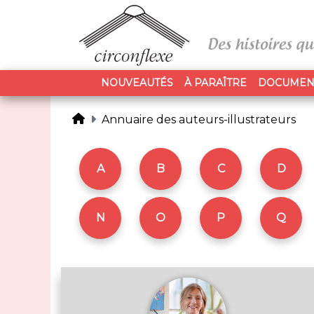
NOUVEAUTÉS
À PARAÎTRE
DOCUMEN
Annuaire des auteurs-illustrateurs
A
B
C
D
N
O
P
Q