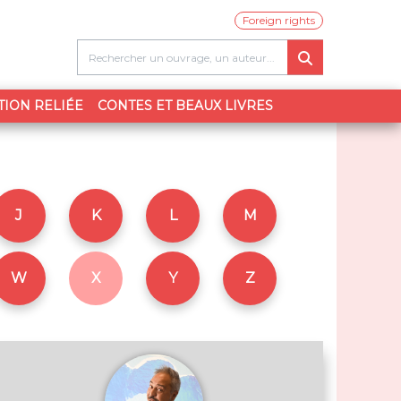
Foreign rights
TION RELIÉE
CONTES ET BEAUX LIVRES
J
K
L
M
W
X
Y
Z