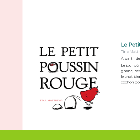
Le Pet
Tina Matt
À partir de
Le jour où
graine, per
le chat bie
cochon go