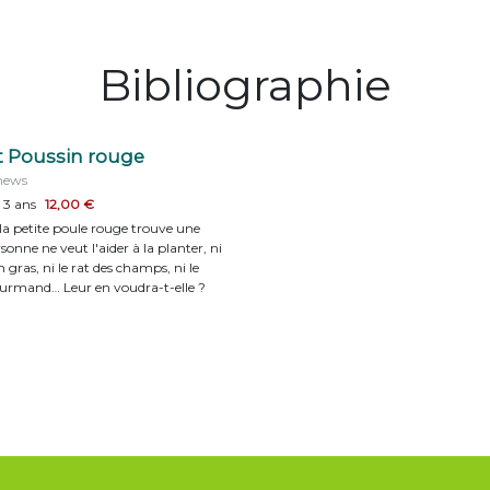
Bibliographie
it Poussin rouge
hews
 3 ans
12,00 €
 la petite poule rouge trouve une
sonne ne veut l'aider à la planter, ni
n gras, ni le rat des champs, ni le
urmand… Leur en voudra-t-elle ?