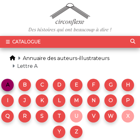
CATALOGUE
Annuaire des auteurs-illustrateurs
Lettre A
A
B
C
D
E
F
G
H
I
J
K
L
M
N
O
P
Q
R
S
T
U
V
W
X
Y
Z