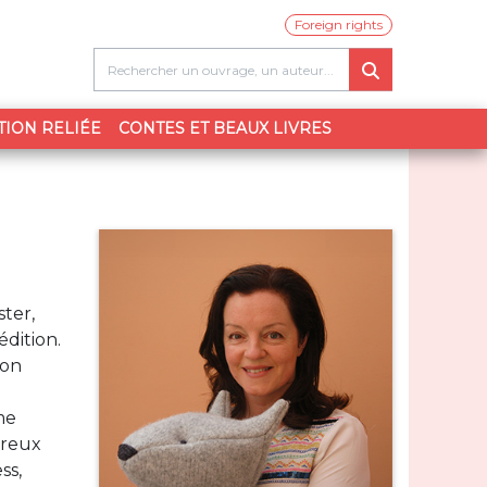
Foreign rights
TION RELIÉE
CONTES ET BEAUX LIVRES
ster,
édition.
son
me
breux
ss,