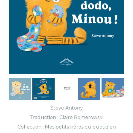
Steve Antony
Traduction :
Claire Romerowski
Collection :
Mes petits héros du quotidien