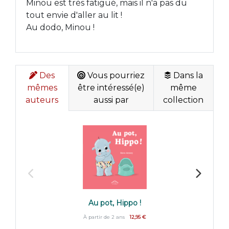
Minou est très fatigué, mais il n'a pas du
tout envie d'aller au lit !
Au dodo, Minou !
Des
Vous pourriez
Dans la
mêmes
être intéressé(e)
même
auteurs
aussi par
collection
Au pot, Hippo !
À partir de 2 ans
12,95 €