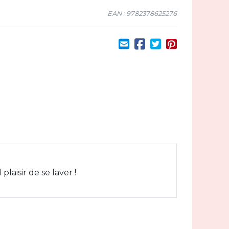
EAN : 9782378625276
laisir de se laver !