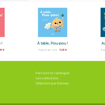
 !
À table, Piou-piou !
Au
95 €
À partir de 2 ans
12,95 €
À p
Parcourir le catalogue
Les collections
Sélection par thèmes