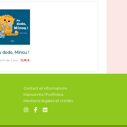
 dodo, Minou !
artir de 2 ans
12,95 €
Contact et informations
Manuscrits / Portfolios
Mentions légales et crédits