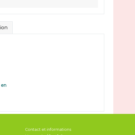
ion
s en
Contact et informations