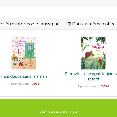
z être intéressé(e) aussi par
Dans la même collect
Patrovitt, l'escargot toujour
Trois dodos sans maman
retard
À partir de 3 ans
13,95 €
À partir de 4 ans
13,95 €
Parcourir le catalogue