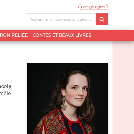
Foreign rights
TION RELIÉE
CONTES ET BEAUX LIVRES
école
 mêle