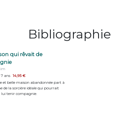
Bibliographie
on qui rêvait de
gnie
uim
 7 ans
14,95 €
e et belle maison abandonnée part à
e de la sorcière idéale qui pourrait
t lui tenir compagnie.