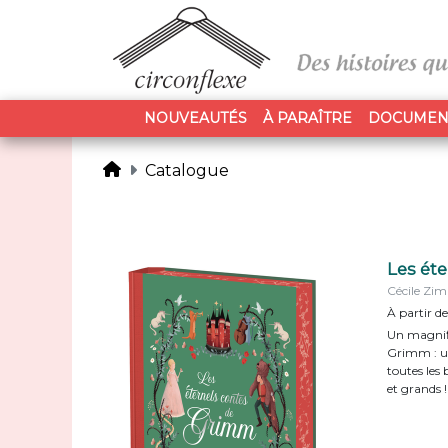
NOUVEAUTÉS
À PARAÎTRE
DOCUMEN
Catalogue
Les ét
Cécile Zi
À partir de
Un magnifi
Grimm : u
toutes les
et grands !