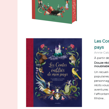
Les Co
pays
Annie Cal
À partir de
Douze réci
inoubliabl
Un recueil 
populaires
personnage
récits vous
aventures :
l'affronte
Rhône…