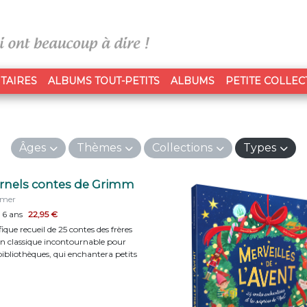
TAIRES
ALBUMS TOUT-PETITS
ALBUMS
PETITE COLLEC
Âges
Thèmes
Collections
Types
ernels contes de Grimm
mmer
 6 ans
22,95 €
que recueil de 25 contes des frères
n classique incontournable pour
 bibliothèques, qui enchantera petits