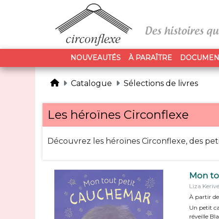
NOUVEAUTÉS
À PARAÎTRE
DOCUMEN
Catalogue
Sélections de livres
Les héroïnes Circonflexe
Découvrez les héroïnes Circonflexe, des peti
Mon to
Liza Kerive
À partir d
Un petit c
réveille Bl