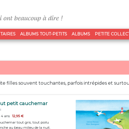
TAIRES
ALBUMS TOUT-PETITS
ALBUMS
PETITE COLLEC
te filles souvent touchantes, parfois intrépides et surt
ut petit cauchemar
l
e 4 ans
12,95 €
auchemar tout gris, tout poilu
anche au beau milieu de la nuit.