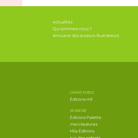
Actualités
Qui sommes-nous ?
Annuaire des auteurs-illustrateurs
GRAND PUBLIC
Éditions mll
JEUNESSE
Éditions Palette
mercileslivres
Mila Éditions
rue des enfants