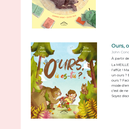
Ours, o
John Con
À partir d
La MEILLE
l'affût ! M
un ours ? 
ours ? Fac
mode d'emp
c'est de n
Soyez discr