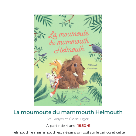
La moumoute du mammouth Helmouth
Val Reiyel et Éloïse Oger
À partir de 4 ans
16,50 €
Helmouth le mammouth est né sans un poil sur le caillou et cette