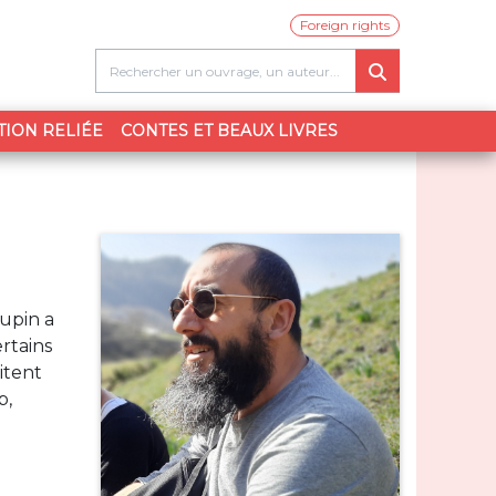
Foreign rights
TION RELIÉE
CONTES ET BEAUX LIVRES
upin a
rtains
itent
p,