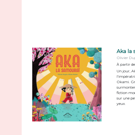
Aka la
Olivier Du
À partir de
Un jour, A
l'impératri
Okami. Grâ
surmontera
fiction mo
sur une pe
yeux.