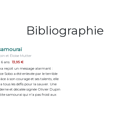
Bibliographie
 samouraï
pin et Éloïse Mutter
 6 ans
13,95 €
ka reçoit un message alarmant :
ce Sobo a été enlevée par le terrible
ce à son courage et ses talents, elle
 tous les défis pour la sauver. Une
derne et décalée signée Olivier Dupin
tite samouraï qui n'a pas froid aux