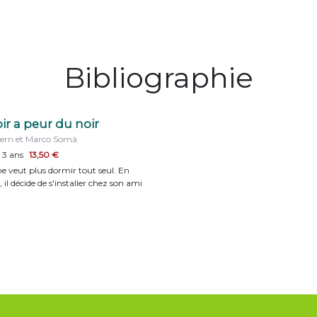
Bibliographie
oir a peur du noir
sern et Marco Somà
 3 ans
13,50 €
ne veut plus dormir tout seul. En
, il décide de s'installer chez son ami