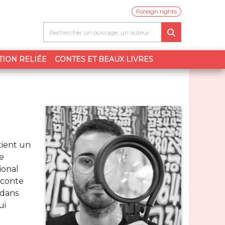
Foreign rights
TION RELIÉE
CONTES ET BEAUX LIVRES
tient un
ne
ional
raconte
 dans
ui