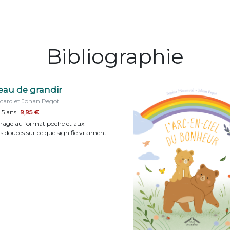
Bibliographie
eau de grandir
card et Johan Pegot
 5 ans
9,95 €
vrage au format poche et aux
ns douces sur ce que signifie vraiment