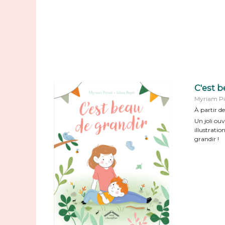
C'est b
Myriam Pi
À partir de
Un joli ou
illustratio
grandir !