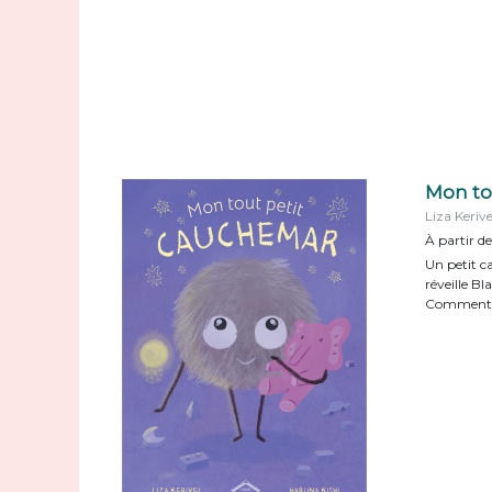
Mon to
Liza Keriv
À partir d
Un petit c
réveille Bl
Comment l'