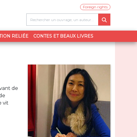
Foreign rights
TION RELIÉE
CONTES ET BEAUX LIVRES
avant de
 de
 vit