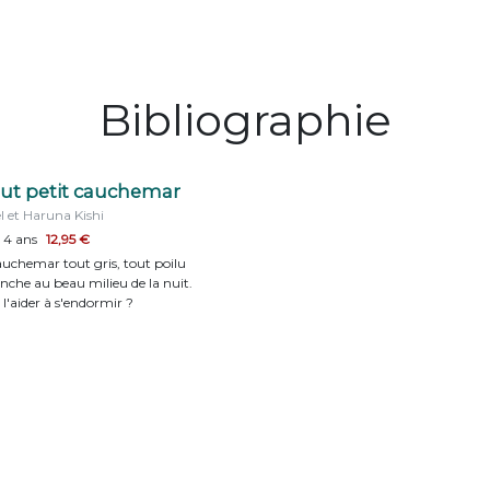
Bibliographie
ut petit cauchemar
el et Haruna Kishi
e 4 ans
12,95 €
auchemar tout gris, tout poilu
anche au beau milieu de la nuit.
aider à s'endormir ?