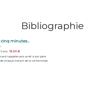
Bibliographie
cinq minutes...
s
 5 ans
13,00 €
enard rappelle sans arrêt à son père
 de chaque instant de la vie familiale.