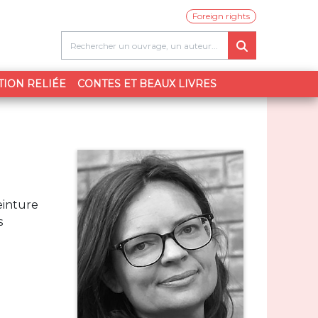
Foreign rights
TION RELIÉE
CONTES ET BEAUX LIVRES
einture
s