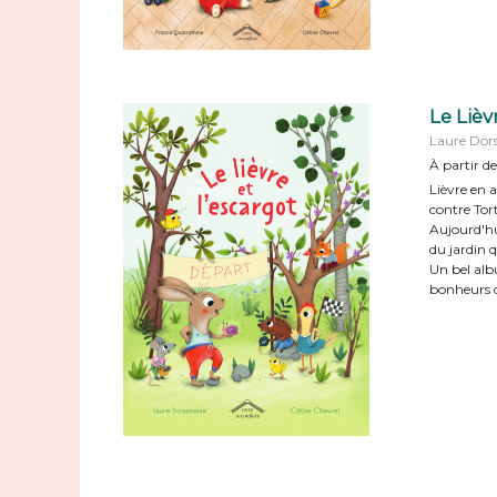
Le Lièv
Laure Dors
À partir de
Lièvre en a
contre Tor
Aujourd'hu
du jardin q
Un bel albu
bonheurs d