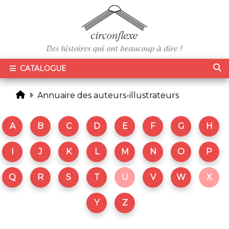
CATALOGUE
Annuaire des auteurs-illustrateurs
A
B
C
D
E
F
G
H
I
J
K
L
M
N
O
P
Q
R
S
T
U
V
W
X
Y
Z