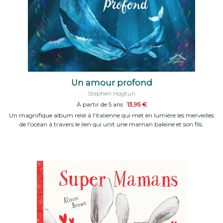
Un amour profond
Stephen Hogtun
À partir de 5 ans
13,95 €
Un magnifique album relié à l'italienne qui met en lumière les merveilles
de l'océan à travers le lien qui unit une maman baleine et son fils.