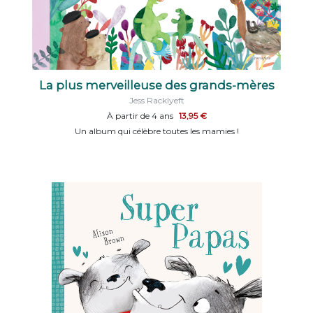
La plus merveilleuse des grands-mères
Jess Racklyeft
À partir de 4 ans
13,95 €
Un album qui célèbre toutes les mamies !